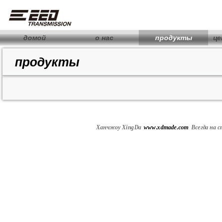
домой
о нас
продукты
це
продукты
Ханчжоу XingDa
www.xdmade.com
Всегда
на с