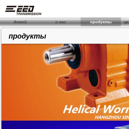
домой
о нас
продукты
це
продукты