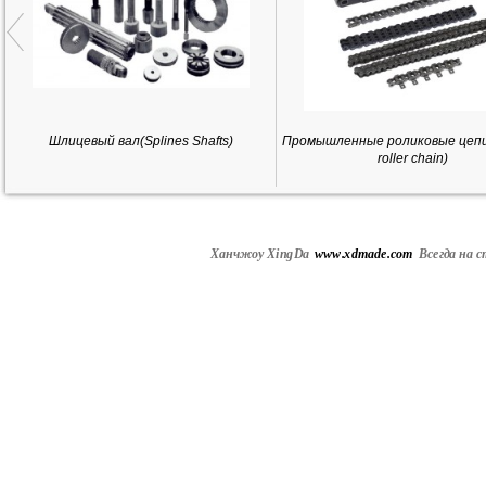
Шлицевый вал(Splines Shafts)
Промышленные роликовые цепи(
roller chain)
Ханчжоу XingDa
www.xdmade.com
Всегда
на с