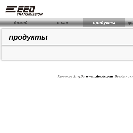
домой
о нас
продукты
це
продукты
Ханчжоу XingDa
www.xdmade.com
Всегда
на с