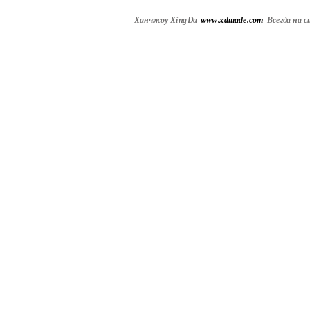
Ханчжоу XingDa
www.xdmade.com
Всегда
на с