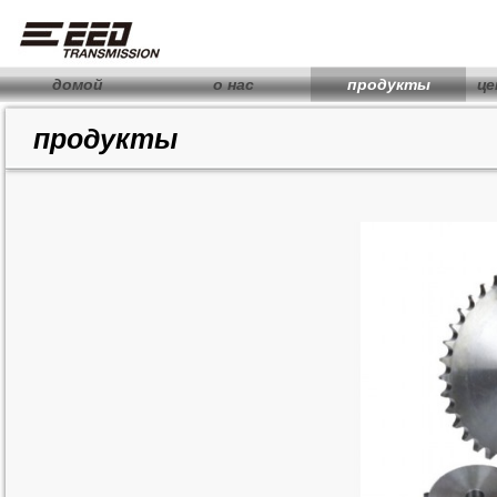
домой
о нас
продукты
це
продукты